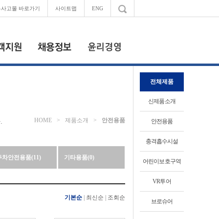
무사고몰 바로가기
사이트맵
ENG
전체제품
윤리경영
지사항
채용공고
FAQ
인재상
신제품소개
복리후생
HOME
>
제품소개
>
안전용품
.
안전용품
열집사원
충격흡수시설
주차안전용품(11)
기타용품(0)
어린이보호구역
VR투어
+
+
+
기본순
|
최신순
|
조회순
브로슈어