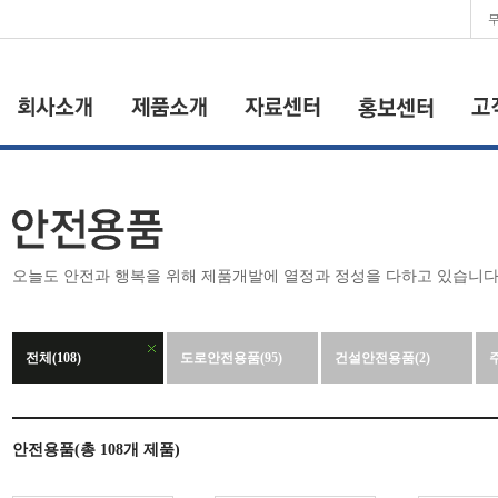
개요
전체제품
설치규정
공
신도뉴스
인사말
신제품소개
브로슈어
이벤트
연혁
안전용품
행사정보
오늘도 안전과 행복을 위해 제품개발에 열정과 정성을 다하고 있습니다
조직도
충격흡수시설
신도갤러리
CI소개
어린이보호구역
어린이보호구역
설치사례
전체(108)
도로안전용품(95)
건설안전용품(2)
오시는 길
태양광 광섬유 발
광형 표지
가드레일
+
안전용품
(총
108
개 제품)